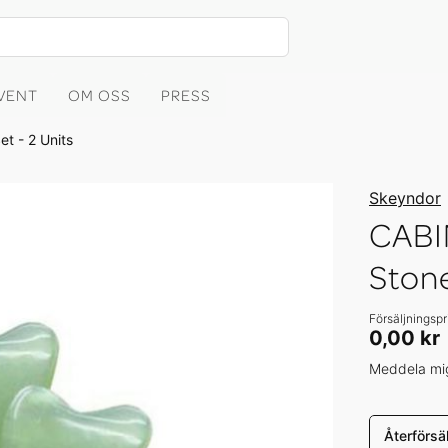
EVENT
OM OSS
PRESS
t - 2 Units
Skeyndor
CABI
Stone
Försäljningspr
0,00 kr
Meddela mig
Återförsäl