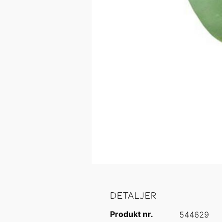
Hoppa till början av bildgalleriet
DETALJER
Produkt nr.
544629