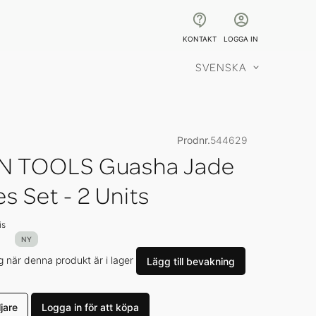
KONTAKT
LOGGA IN
SVENSKA
Språk
Prodnr.
544629
N TOOLS Guasha Jade
s Set - 2 Units
is
NY
 när denna produkt är i lager
Lägg till bevakning
jare
Logga in för att köpa