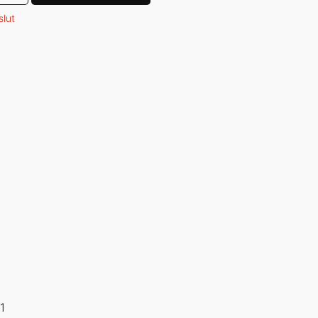
 slut
1