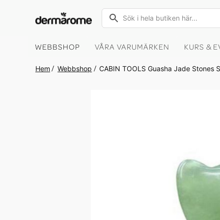
Sök
Close search
WEBBSHOP
VÅRA VARUMÄRKEN
KURS & 
Hem
Webbshop
CABIN TOOLS Guasha Jade Stones Se
Hoppa till slutet av bildgalleriet