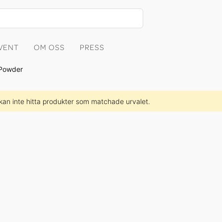
EVENT
OM OSS
PRESS
 Powder
 kan inte hitta produkter som matchade urvalet.