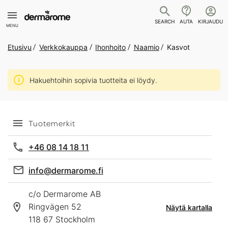
SEARCH
AUTA
KIRJAUDU
MENU
Etusivu
Verkkokauppa
Ihonhoito
Naamio
Kasvot
Hakuehtoihin sopivia tuotteita ei löydy.
Tuotemerkit
+46 08 14 18 11
info@dermarome.fi
c/o Dermarome AB
Ringvägen 52
Näytä kartalla
118 67 Stockholm